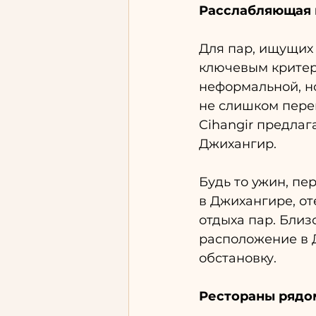
Расслабляющая 
Для пар, ищущих 
ключевым критер
неформальной, но
не слишком переп
Cihangir предлаг
Джихангир.
Будь то ужин, пе
в Джихангире, от
отдыха пар. Близ
расположение в 
обстановку.
Рестораны рядом