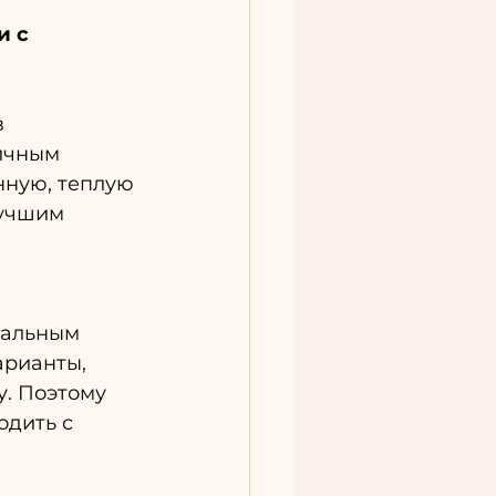
 с 
 
ичным 
нную, теплую 
учшим 
еальным 
арианты, 
у. Поэтому 
одить с 