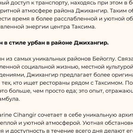
ый доступ к транспорту, находясь при этом в б
оритной атмосфере района Джихангир. Таким о
ести время в более расслабленной и уютной об
ивленной энергии центра Таксима.
 в стиле урбан в районе Джихангир.
н из самых уникальных районов Бейоглу. Связ
ленной социальной жизнью, местной культурой
дениями, Джихангир предлагает более оригин
 тех, кто ищет рестораны рядом с Таксимом. П
то больше, чем просто еда; это опыт, отражаю
амбула.
rine Cihangir сочетает в себе уникальную архи
теплой и уютной атмосферой. Уютная обстановк
я и доступность в течение всего дня делают ег