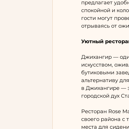
предлагает удобн
спокойной и кол
гости могут пров
отрываясь от ож
Уютный ресторан
Джихангир — оди
искусством, ожив
бутиковыми заве
альтернативу для
в Джихангире — э
городской дух Ст
Ресторан Rose Ma
своего района с 
места для сидени