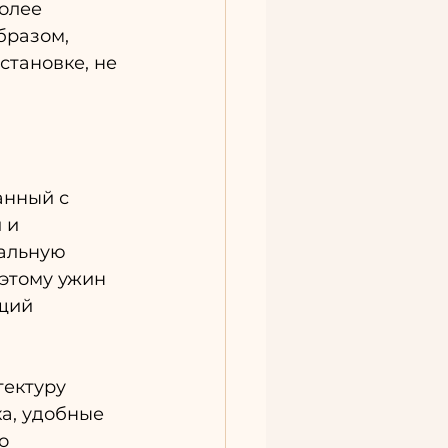
олее 
бразом, 
становке, не 
анный с 
 и 
альную 
оэтому ужин 
щий 
тектуру 
а, удобные 
о 