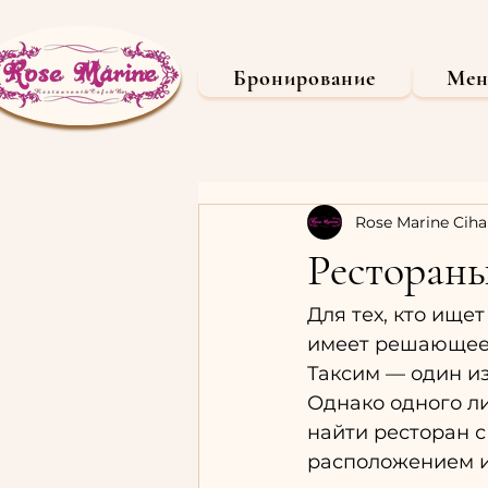
Бронирование
Ме
Rose Marine Ciha
Рестораны
Для тех, кто ище
имеет решающее 
Таксим — один из
Однако одного л
найти ресторан 
расположением и