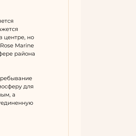
ется 
ажется 
 центре, но 
Rose Marine 
фере района 
пребывание 
мосферу для 
ым, а 
уединенную 