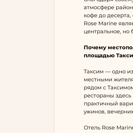
атмосфере района
кофе до десерта,
Rose Marine явля
центральное, но
Почему местопо
площадью Такс
Таксим — одно из
местными жителя
рядом с Таксимом
рестораны здесь 
практичный вариа
ужинов, вечерних
Отель Rose Marin