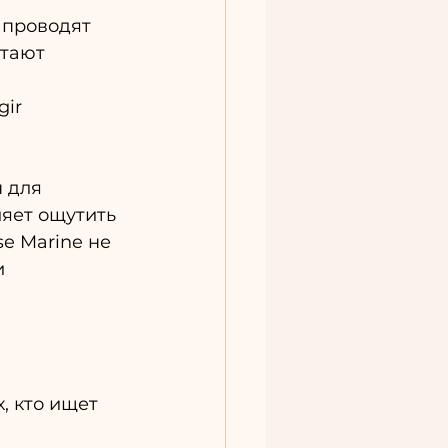
 проводят 
тают 
ir 
 для 
яет ощутить 
e Marine не 
 
, кто ищет 