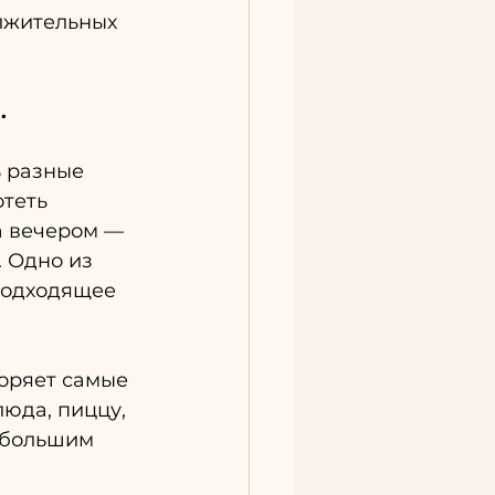
лжительных 
.
ь разные 
теть 
а вечером — 
 Одно из 
подходящее 
оряет самые 
юда, пиццу, 
 большим 