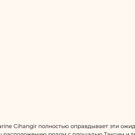
rine Cihangir полностью оправдывает эти ожи
у расположению рядом с площадью Таксим и т