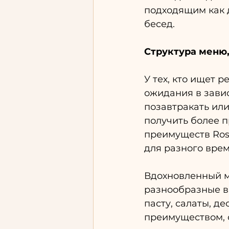
подходящим как д
бесед.
Структура меню,
У тех, кто ищет 
ожидания в завис
позавтракать или
получить более п
преимуществ Rose
для разного врем
Вдохновленный ми
разнообразные вк
пасту, салаты, д
преимуществом, 