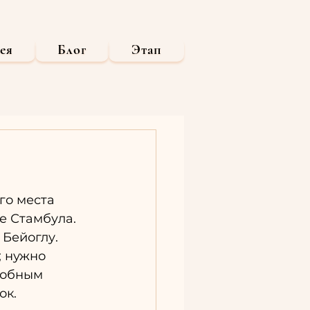
ея
Блог
Этап
го места 
 Стамбула. 
Бейоглу. 
 нужно 
добным 
ок.