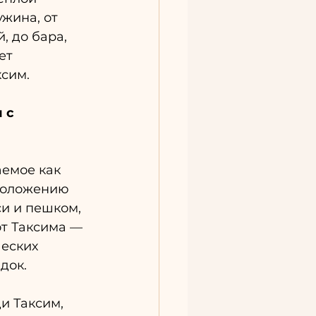
жина, от 
 до бара, 
ет 
ксим.
 с 
аемое как 
положению 
си и пешком, 
т Таксима — 
еских 
док.
и Таксим, 