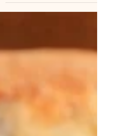
позавтракать в Стамбуле, выбор
подходящего заведения имеет решающее
значение для отличного начала дня. В этом
оживленном городе завтрак — это
гораздо больше, чем просто прием пищи;
это возможность встретиться с друзьями,
продолжить беседу, насладиться
выходными или начать день в спокойной
обстановке. Ресторан Rose Marine в
районе Джихангир — исключительный
выбор для завтрака в Стамбуле благодаря
близости к площади Таксим, оживленной
атмосфер