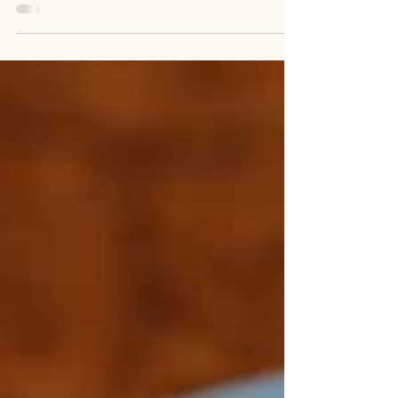
задаваемых теми, кто хочет приятно
начать свой день в Стамбуле. Турецкий
завтрак — это больше, чем просто еда; это
долгие беседы, горячий чай, насыщенные
вкусы и спокойное начало дня. Поэтому,
выбирая подходящее место для завтрака,
следует обращать внимание не только на
меню, но и на такие детали, как
атмосфера, местоположение и
соответствие расписанию остальной
части дня. Ресторан Rose Marine в ра