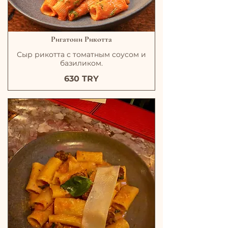
Ригатони Рикотта
Сыр рикотта с томатным соусом и
базиликом.
630 TRY