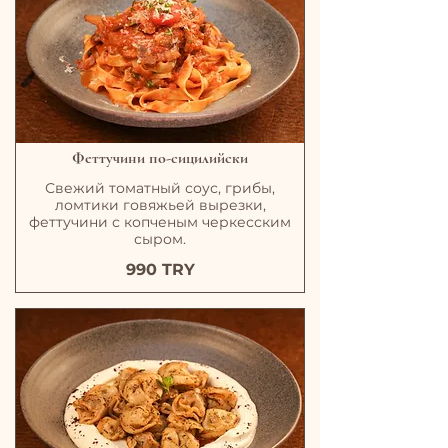
Феттучини по-сицилийски
Свежий томатный соус, грибы,
ломтики говяжьей вырезки,
феттучини с копченым черкесским
сыром.
990 TRY