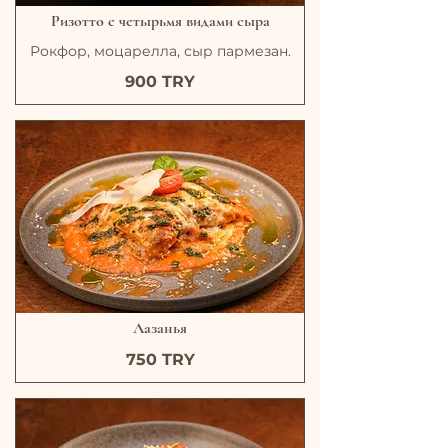
Ризотто с четырьмя видами сыра
Рокфор, моцарелла, сыр пармезан.
900 TRY
Лазанья
750 TRY