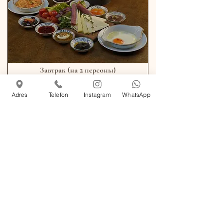
Завтрак (на 2 персоны)
Сливки, свекольный джем, менемен
(турецкая яичница-болтунья),
Adres
Telefon
Instagram
WhatsApp
жареные яйца, картофель фри,
разнообразная выпечка, колбаса,
сырная тарелка, инжирный джем,
джем из острого перца, смесь
оливок, мандарины Бодрум,
Нутелла, мед
1 700 TRY