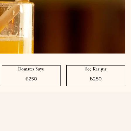
Domates Suyu
Seç Karıştır
₺250
₺280