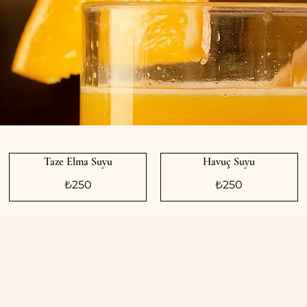
Taze Elma Suyu
Havuç Suyu
₺250
₺250