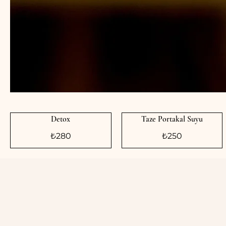
Detox
Taze Portakal Suyu
₺280
₺250