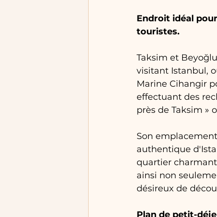
Endroit idéal pour
touristes.
Taksim et Beyoğlu 
visitant Istanbul, 
Marine Cihangir po
effectuant des rec
près de Taksim » o
Son emplacement à
authentique d'Ista
quartier charmant 
ainsi non seulemen
désireux de découvr
Plan de petit-déj