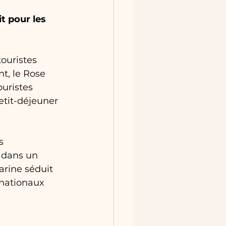
t pour les 
ouristes 
nt, le Rose 
uristes 
etit-déjeuner 
s 
 dans un 
arine séduit 
rnationaux 