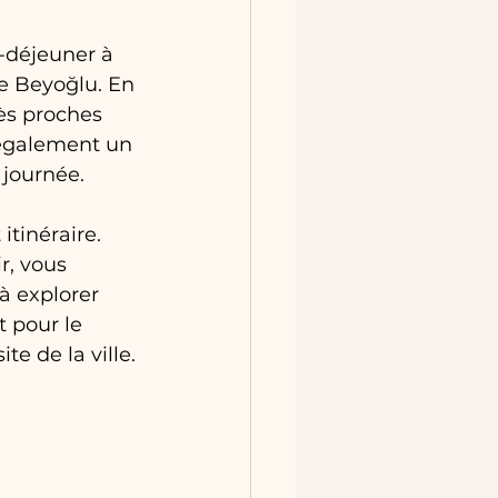
-déjeuner à 
e Beyoğlu. En 
ès proches 
 également un 
 journée.
itinéraire. 
r, vous 
à explorer 
 pour le 
e de la ville.