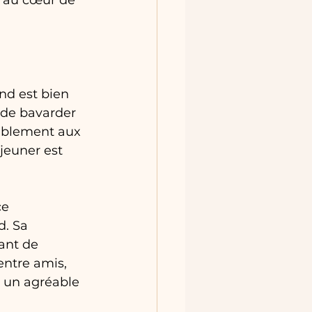
n au cœur de 
nd est bien 
 de bavarder 
ablement aux 
jeuner est 
e 
d. Sa 
ant de 
entre amis, 
 un agréable 