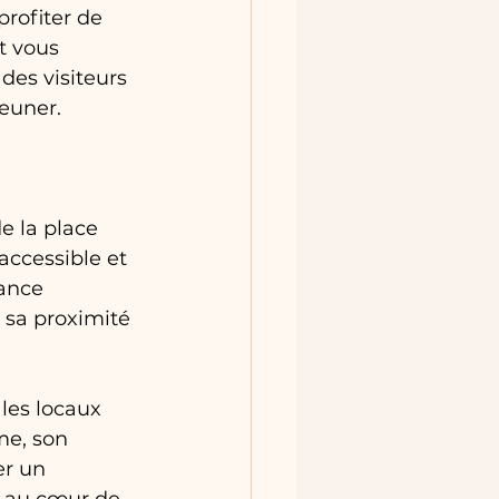
rofiter de 
t vous 
es visiteurs 
jeuner.
e la place 
accessible et 
ance 
 sa proximité 
 les locaux 
me, son 
er un 