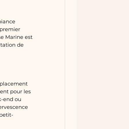
biance 
 premier 
se Marine est 
tation de 
mplacement 
ent pour les 
k-end ou 
fervescence 
petit-