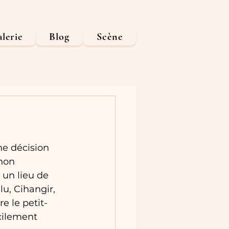
lerie
Blog
Scène
ne décision 
non 
 un lieu de 
u, Cihangir, 
e le petit-
cilement 