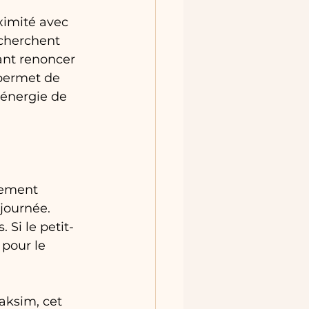
ximité avec 
echerchent 
ant renoncer 
permet de 
'énergie de 
lement 
journée. 
 Si le petit-
 pour le 
aksim, cet 