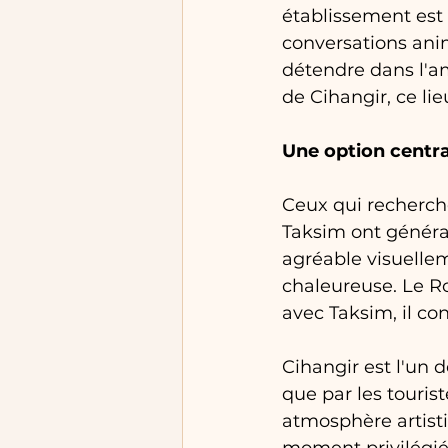
établissement est 
conversations anim
détendre dans l'am
de Cihangir, ce li
Une option centra
Ceux qui recherche
Taksim ont général
agréable visuelle
chaleureuse. Le Ro
avec Taksim, il co
Cihangir est l'un d
que par les touris
atmosphère artisti