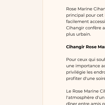
Rose Marine Cihang
principal pour cet 
facilement accessi
Cihangir confère a
plus urbain.
Cihangir Rose Mar
Pour ceux qui souh
une importance ac
privilégie les endr
profiter d'une soir
Le Rose Marine Cih
l'atmosphère d'un b
dîner entre amis p