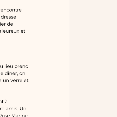
rencontre 
adresse 
ier de 
aleureux et 
u lieu prend 
 dîner, on 
e un verre et 
t à 
tre amis. Un 
Rose Marine, 