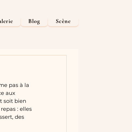
lerie
Blog
Scène
me pas à la 
ce aux 
 soit bien 
repas : elles 
sert, des 