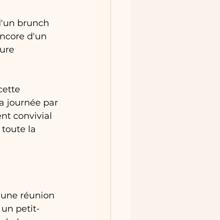
 d'un brunch 
ncore d'un 
ure 
cette 
a journée par 
t convivial 
 toute la 
 une réunion 
un petit-