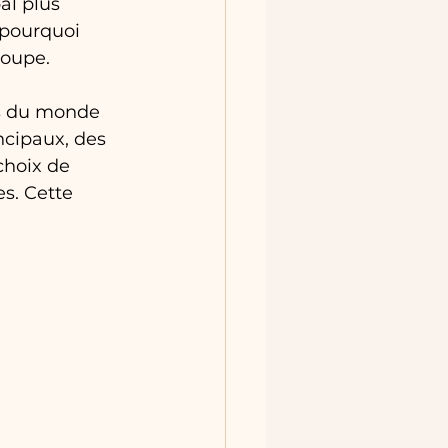
al plus 
 pourquoi 
roupe.
es du monde 
ncipaux, des 
choix de 
s. Cette 