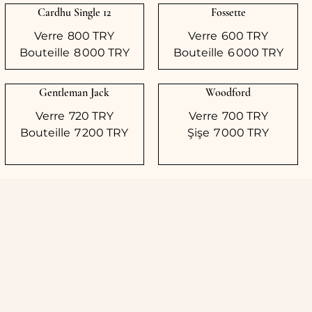
Cardhu Single 12
Fossette
Verre
800 TRY
Verre
600 TRY
Bouteille
8 000 TRY
Bouteille
6 000 TRY
Gentleman Jack
Woodford
Verre
720 TRY
Verre
700 TRY
Bouteille
7 200 TRY
Şişe
7 000 TRY