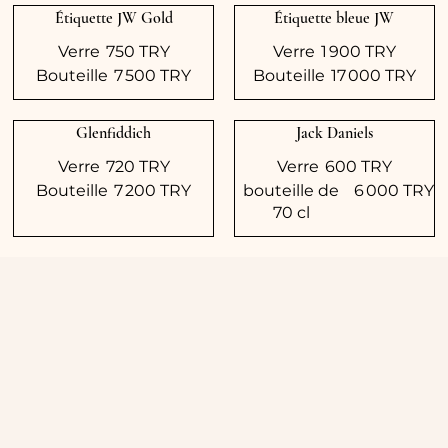
Étiquette JW Gold
Étiquette bleue JW
Verre
750 TRY
Verre
1 900 TRY
Bouteille
7 500 TRY
Bouteille
17 000 TRY
Glenfiddich
Jack Daniels
Verre
720 TRY
Verre
600 TRY
Bouteille
7 200 TRY
bouteille de
6 000 TRY
70 cl