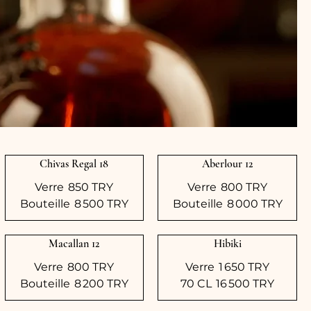
Chivas Regal 18
Aberlour 12
Verre
850 TRY
Verre
800 TRY
Bouteille
8 500 TRY
Bouteille
8 000 TRY
Macallan 12
Hibiki
Verre
800 TRY
Verre
1 650 TRY
Bouteille
8 200 TRY
70 CL
16 500 TRY