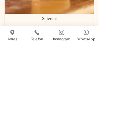
Science
Whisky bourbon, liqueur de
bergamote,
Adres
Telefon
Instagram
WhatsApp
jus de citron, variante.
770 TRY