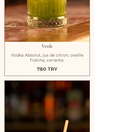
Verde
Vodka Absolut, jus de citron, oseille
fraîche, variante.
780 TRY