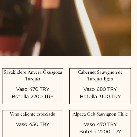
Kavaklıdere Anycra Öküzgözü
Cabernet Sauvignon de
Turquía
Turquía Egeo
Vaso
470 TRY
Vaso
680 TRY
Botella
2200 TRY
Botella
3100 TRY
Vino caliente especiado
Alpaca Cab Sauvignon Chile
Vaso
430 TRY
Vaso
470 TRY
Botella
2200 TRY