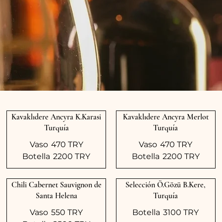
Kavaklıdere Ancyra K.Karasi
Kavaklıdere Ancyra Merlot
Turquía
Turquía
Vaso
470 TRY
Vaso
470 TRY
Botella
2200 TRY
Botella
2200 TRY
Chili Cabernet Sauvignon de
Selección Ö.Gözü B.Kere,
Santa Helena
Turquía
Vaso
550 TRY
Botella
3100 TRY